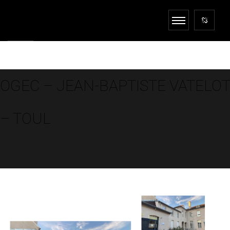
OGEC – JEAN-BAPTISTE VATELOT
– TOUL